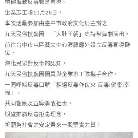
積極推動反毒教育宣導。
企業志工隊
10
月
26
日，
本次活動參加由臺中市政府文化局主辦之
九天民俗技藝團－「大肚王朝」史詩鼓舞劇演出，
前往台中市屯區藝文中心演藝廳外設立反毒宣導攤
位，
深化民眾對反毒的認知，
九天民俗技藝團團員與企業志工隊攜手合作，
一同呼喊反毒口號「拒絕反毒作伙來
反毒
!
健康
!
幸
福」，
共同響應及宣導勇敢拒毒，
期望推廣反毒拒毒理念，
祈願為社會之安定帶來一股堅實力量！