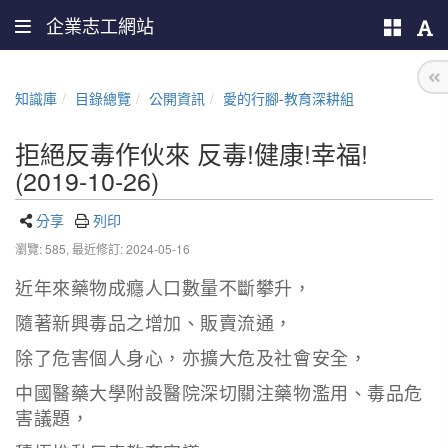
企業志工網站
知識庫
目錄總覽
公開資訊
愛的行腳-教育深耕組
拒絕反毒作伙來 反毒!健康!幸福!
(2019-10-26)
分享
列印
瀏覽: 585,
最近修訂: 2024-05-16
近年來藥物成癮人口數量不斷攀升，
隨著新興毒品之增加、販賣流通，
除了危害個人身心，亦擴大危及社會安全，
中國醫藥大學附設醫院深切關注藥物濫用、毒品危
害議題，