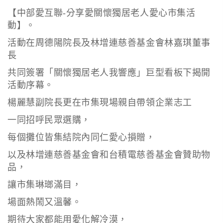
【中部愛互聯
-
分享愛關懷獨居老人愛心市集活
動】。
活動在周德陽院長及林增連慈善基金會林嘉琪董事
長
共同簽署「關懷獨居老人我響應」巨型看板下揭開
活動序幕。
楊麗慧副院長更在市集現場親自帶領企業志工
一同招呼民眾選購，
每個攤位皆集結院內同仁愛心損贈，
以及林增連慈善基金會和台積電慈善基金會贊助物
品，
讓市集琳瑯滿目，
場面熱鬧又溫馨。
期待大家都能用愛化解冷漠，