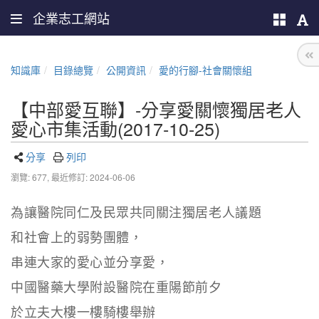
企業志工網站
知識庫
目錄總覽
公開資訊
愛的行腳-社會關懷組
【中部愛互聯】-分享愛關懷獨居老人
愛心市集活動(2017-10-25)
分享
列印
瀏覽: 677,
最近修訂: 2024-06-06
為讓醫院同仁及民眾共同關注獨居老人議題
和社會上的弱勢團體，
串連大家的愛心並分享愛，
中國醫藥大學附設醫院在重陽節前夕
於立夫大樓一樓騎樓舉辦