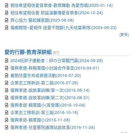
相信希望相信愛音樂會-歡樂舞動 為愛而唱(2025-01-14)
相信希望相信愛 耶誕溫馨傳愛音樂會(2024-12-24)
齊心協力 醫起護家園(2023-08-08)
偏鄉關懷~愛相伴 送愛不間斷(九天哈雷車隊)(2024-09-23)
[更多]
愛的行腳-教育深耕組
(57)
2024阮卵子運動會：卵の日常戰鬥篇(2024-09-28)
復興孝道-與賴厝國小討論合作事宜(2016-04-01)
暑期兒童生命成長營活動(2016-07-20)
企業志工隊新訓-第二屆(2016-07-26)
復興孝道-說故事訓練(第一次)(2016-08-14)
復興孝道-說故事訓練(第二次)(2016-08-31)
復興孝道-賴厝國小(首發團)(2016-10-04)
企業志工隊新訓-第三屆(2016-10-18)
復興孝道-賴厝國小(2016-11-08)
復興孝道-兒童醫院護理站說故事(2016-11-24)